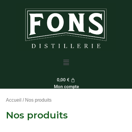
Aller
au
contenu
Menu
0,00
€
Mon compte
Accueil
/ Nos produits
Nos produits