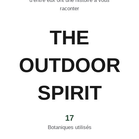
d’entre eux ont une histoire à vous
raconter
THE
OUTDOOR
SPIRIT
17
Botaniques utilisés