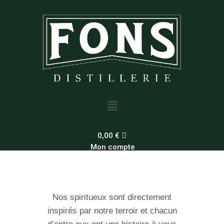
Aller
au
contenu
Menu
0,00
€
Mon compte
Nos spiritueux sont directement
inspirés par notre terroir et chacun