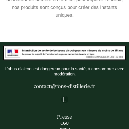
nos produits sont conçus pour créer des instants
uniques.
L'abus d'alcool est dangereux pour la santé, à consommer avec
modération.
I
n
s
Presse
t
CGU
a