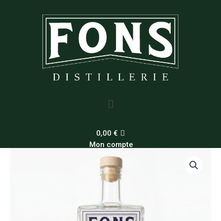
Aller
au
contenu
Menu
0,00
€
Mon compte
quantité
de
Hortus