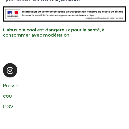
L'abus d'alcool est dangereux pour la santé, à
consommer avec modération.
I
n
s
Presse
t
a
CGU
g
CGV
r
a
m