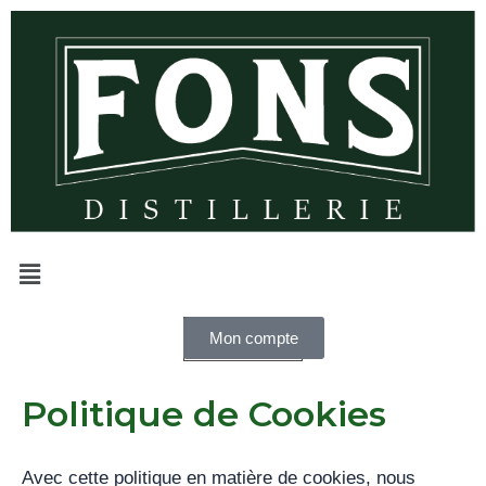
Aller
au
contenu
Menu
Mon compte
0,00
€
Politique de Cookies
Avec cette politique en matière de cookies, nous