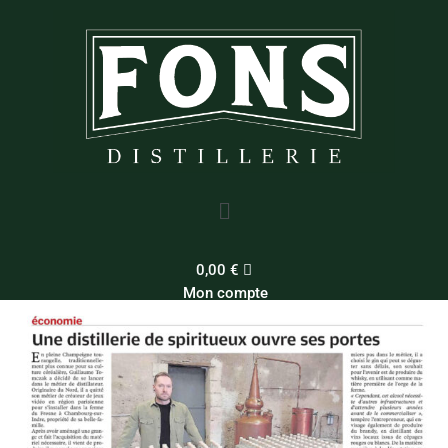
Aller
au
contenu
Menu
0,00
€
Mon compte