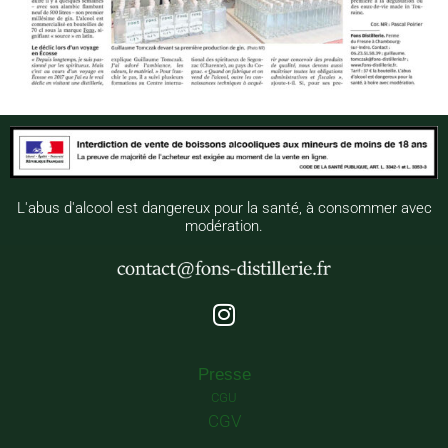
L'abus d'alcool est dangereux pour la santé, à consommer avec
modération.
I
n
s
Presse
t
CGU
a
CGV
g